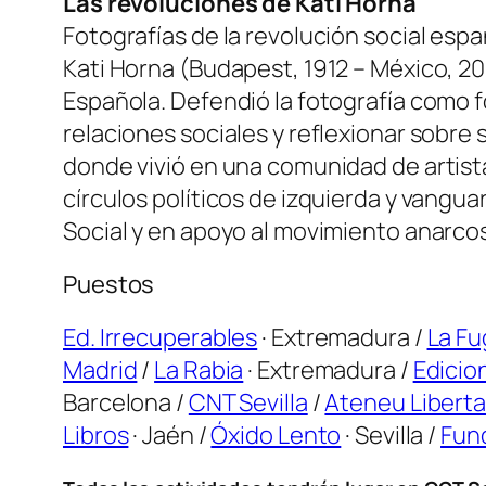
Las revoluciones de Kati Horna
Fotografías de la revolución social esp
Kati Horna (Budapest, 1912 – México, 2
Española. Defendió la fotografía como f
relaciones sociales y reflexionar sobre
donde vivió en una comunidad de artist
círculos políticos de izquierda y vanguar
Social y en apoyo al movimiento anarcos
Puestos
Ed. Irrecuperables
· Extremadura /
La Fu
Madrid
/
La Rabia
· Extremadura /
Edicio
Barcelona /
CNT Sevilla
/
Ateneu Liberta
Libros
· Jaén /
Óxido Lento
· Sevilla /
Fun