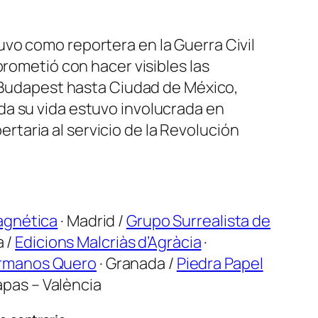
vo como reportera en la Guerra Civil
prometió con hacer visibles las
e Budapest hasta Ciudad de México,
da su vida estuvo involucrada en
bertaria al servicio de la Revolución
agnética
· Madrid /
Grupo Surrealista de
a /
Edicions Malcriàs d’Agràcia
·
hermanos Quero
· Granada /
Piedra Papel
apas – València