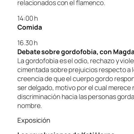
relacionados con el flamenco.
14:00 h
Comida
16.30 h
Debate sobre gordofobia, con Magdal
La gordofobia es el odio, rechazo y vio
cimentada sobre prejuicios respecto a l
creencia de que el cuerpo gordo respon
ser delgado, motivo por el cual merece 
discriminación hacia las personas gord
nombre.
Exposición