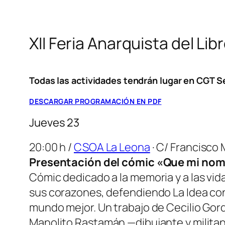
XII Feria Anarquista del Lib
Todas las actividades tendrán lugar en CGT Sev
DESCARGAR PROGRAMACIÓN EN PDF
Jueves 23
20:00 h /
CSOA La Leona
· C/ Francisco
Presentación del cómic «Que mi nomb
Cómic dedicado a la memoria y a las vi
sus corazones, defendiendo La Idea con
mundo mejor. Un trabajo de Cecilio Gor
Manolito Rastamán —dibujante y milita