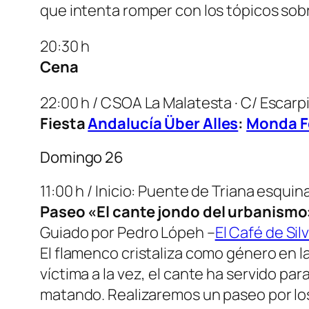
que intenta romper con los tópicos sobr
20:30 h
Cena
22:00 h / CSOA La Malatesta · C/ Escarpia
Fiesta
Andalucía Über Alles
:
Monda F
Domingo 26
11:00 h / Inicio: Puente de Triana esquin
Paseo «El cante jondo del urbanismo
Guiado por Pedro Lópeh –
El Café de Sil
El flamenco cristaliza como género en la
víctima a la vez, el cante ha servido para
matando. Realizaremos un paseo por los