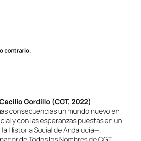
o contrario.
ecilio Gordillo (CGT, 2022)
ltimas consecuencias un mundo nuevo en
cial y con las esperanzas puestas en un
a Historia Social de Andalucía—,
inador de Todos los Nombres de CGT