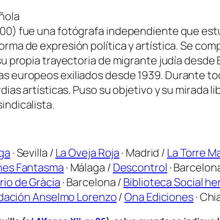
añola
000) fue una fotógrafa independiente que estu
orma de expresión política y artística. Se com
 su propia trayectoria de migrante judía desd
as europeos exiliados desde 1939. Durante to
dias artísticas. Puso su objetivo y su mirada li
indicalista.
ga
· Sevilla /
La Oveja Roja
· Madrid /
La Torre M
nes Fantasma
· Málaga /
Descontrol
· Barcelon
rio de Gràcia
· Barcelona /
Biblioteca Social 
dación Anselmo Lorenzo
/
Ona Ediciones
· Chi