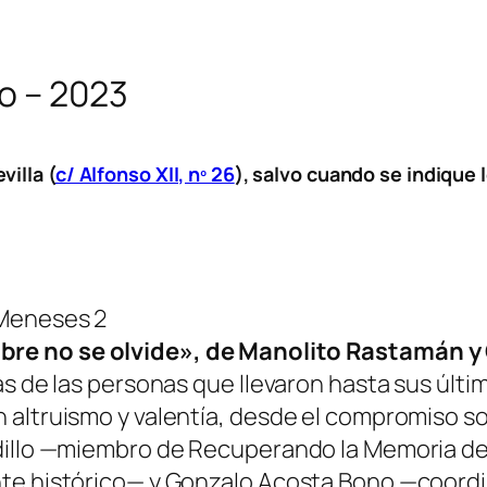
ro – 2023
illa (
c/ Alfonso XII, nº 26
), salvo cuando se indique l
 Meneses 2
re no se olvide», de Manolito Rastamán y C
das de las personas que llevaron hasta sus ú
 altruismo y valentía, desde el compromiso so
dillo —miembro de Recuperando la Memoria de l
nte histórico— y Gonzalo Acosta Bono —coord