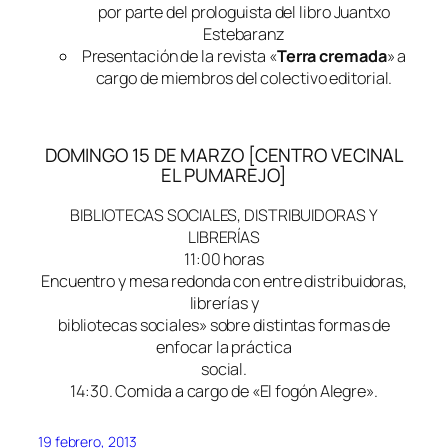
por parte del prologuista del libro Juantxo
Estebaranz
Presentación de la revista «
Terra cremada
» a
cargo de miembros del colectivo editorial.
DOMINGO 15 DE MARZO [CENTRO VECINAL
EL PUMAREJO]
BIBLIOTECAS SOCIALES, DISTRIBUIDORAS Y
LIBRERÍAS
11:00 horas
Encuentro y mesa redonda con entre distribuidoras,
librerías y
bibliotecas sociales» sobre distintas formas de
enfocar la práctica
social.
14:30. Comida a cargo de «El fogón Alegre».
19 febrero, 2013