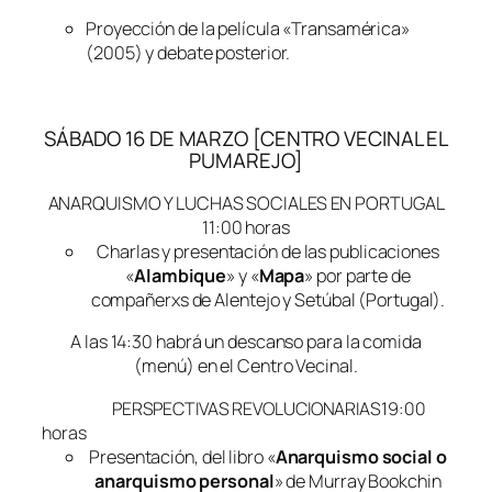
Proyección de la película «Transamérica»
(2005) y debate posterior.
SÁBADO 16 DE MARZO [CENTRO VECINAL EL
PUMAREJO]
ANARQUISMO Y LUCHAS SOCIALES EN PORTUGAL
11:00 horas
Charlas y presentación de las publicaciones
«
Alambique
» y «
Mapa
» por parte de
compañerxs de Alentejo y Setúbal (Portugal).
A las 14:30 habrá un descanso para la comida
(menú) en el Centro Vecinal.
PERSPECTIVAS REVOLUCIONARIAS19:00
horas
Presentación, del libro «
Anarquismo social o
anarquismo personal
» de Murray Bookchin