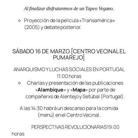
Al finalizar disfrutaremos de un Tapeo Vegano.
Proyección de la película «Transamérica»
(2005) y debate posterior.
SÁBADO 16 DE MARZO [CENTRO VECINAL EL
PUMAREJO]
ANARQUISMO Y LUCHAS SOCIALES EN PORTUGAL
11:00 horas
Charlas y presentación de las publicaciones
«
Alambique
» y «
Mapa
» por parte de
compañerxs de Alentejo y Setúbal (Portugal).
A las 14:30 habrá un descanso para la comida
(menú) en el Centro Vecinal.
PERSPECTIVAS REVOLUCIONARIAS19:00
horas