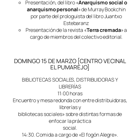
Presentación, del libro «
Anarquismo social o
anarquismo personal
» de Murray Bookchin
por parte del prologuista del libro Juantxo
Estebaranz
Presentación de la revista «
Terra cremada
» a
cargo de miembros del colectivo editorial.
DOMINGO 15 DE MARZO [CENTRO VECINAL
EL PUMAREJO]
BIBLIOTECAS SOCIALES, DISTRIBUIDORAS Y
LIBRERÍAS
11:00 horas
Encuentro y mesa redonda con entre distribuidoras,
librerías y
bibliotecas sociales» sobre distintas formas de
enfocar la práctica
social.
14:30. Comida a cargo de «El fogón Alegre».