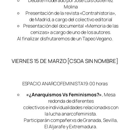
Debate moderado por José Luis Gutiérrez
Molina
Presentación de la revista «Contrahistoria»,
de Madrid, a cargo del colectivo editorial
Presentación del documental «Memoria de las
cenizas» a cargo de uno de los autores.
Al finalizar disfrutaremos de un Tapeo Vegano.
VIERNES 15 DE MARZO [CSOA SIN NOMBRE]
ESPACIO ANARCOFEMINISTA19:00 horas
«¿Anarquismos Vs Feminismos?»
, Mesa
redonda de diferentes
colectivos e individualidades relacionadxs con
la lucha anarcofeminista.
Participarán compañerxs de Granada, Sevilla,
El Aljarafe y Extremadura.